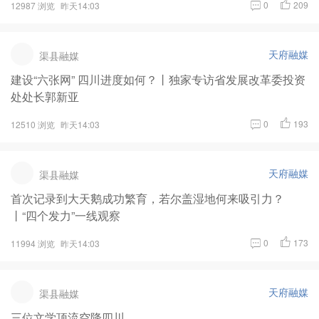
0
209
12987 浏览
昨天14:03
天府融媒
渠县融媒
建设“六张网” 四川进度如何？丨独家专访省发展改革委投资
处处长郭新亚
0
193
12510 浏览
昨天14:03
天府融媒
渠县融媒
首次记录到大天鹅成功繁育，若尔盖湿地何来吸引力？
丨“四个发力”一线观察
0
173
11994 浏览
昨天14:03
天府融媒
渠县融媒
三位文学顶流空降四川