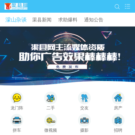
濛山杂谈
渠县新闻
求助爆料
通知公告
龙门阵
二手
交友
房产
拼车
微视频
摄影
招聘