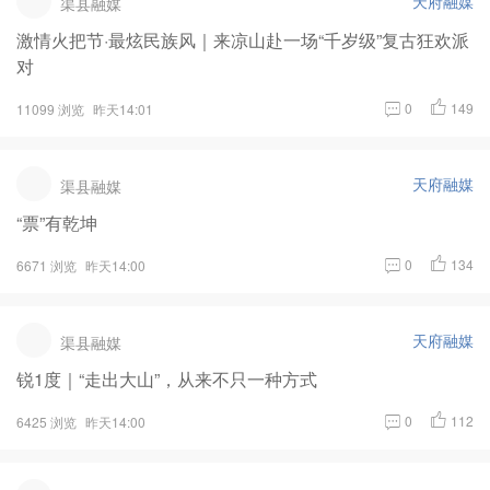
天府融媒
渠县融媒
激情火把节·最炫民族风｜来凉山赴一场“千岁级”复古狂欢派
对
0
149
11099 浏览
昨天14:01
天府融媒
渠县融媒
“票”有乾坤
0
134
6671 浏览
昨天14:00
天府融媒
渠县融媒
锐1度｜“走出大山”，从来不只一种方式
0
112
6425 浏览
昨天14:00