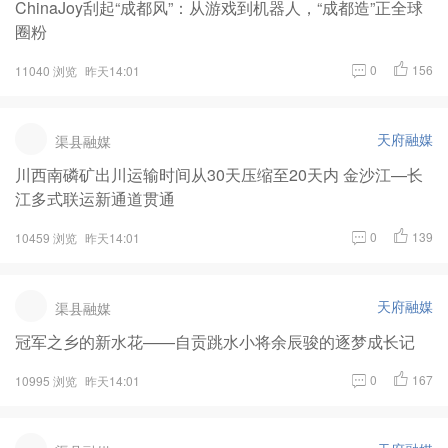
ChinaJoy刮起“成都风”：从游戏到机器人，“成都造”正全球
圈粉
0
156
11040 浏览
昨天14:01
天府融媒
渠县融媒
川西南磷矿出川运输时间从30天压缩至20天内 金沙江—长
江多式联运新通道贯通
0
139
10459 浏览
昨天14:01
天府融媒
渠县融媒
冠军之乡的新水花——自贡跳水小将余辰骏的逐梦成长记
0
167
10995 浏览
昨天14:01