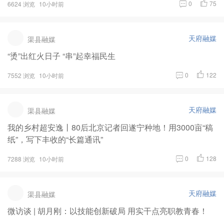
0
75
6624 浏览
10小时前
天府融媒
渠县融媒
“烫”出红火日子 “串”起幸福民生
0
122
7552 浏览
10小时前
天府融媒
渠县融媒
我的乡村超安逸丨80后北京记者回遂宁种地！用3000亩“稿
纸”，写下丰收的“长篇通讯”
0
128
7288 浏览
10小时前
天府融媒
渠县融媒
微访谈 | 胡月刚：以技能创新破局 用实干点亮职教青春！