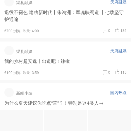
天府融媒
渠县融媒
退役不褪色 建功新时代丨朱鸿洲：军魂映蜀道 十七载坚守
护通途
0
135
6700 浏览
昨天14:00
天府融媒
渠县融媒
我的乡村超安逸丨出道吧！辣椒
0
115
6190 浏览
昨天13:59
国内热点
新闻小编
为什么夏天建议你吃点“苦”？！特别是这4类人→