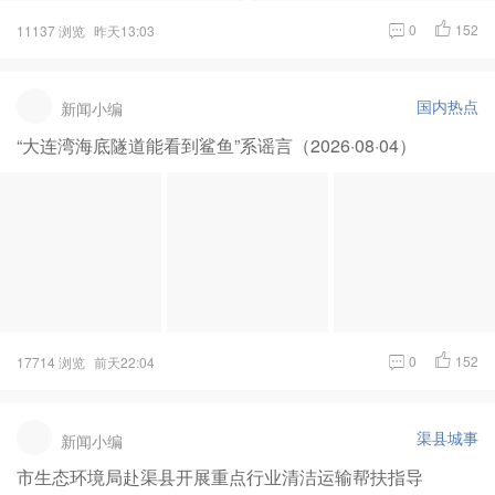
0
152
11137 浏览
昨天13:03
国内热点
新闻小编
“大连湾海底隧道能看到鲨鱼”系谣言（2026·08·04）
0
152
17714 浏览
前天22:04
渠县城事
新闻小编
市生态环境局赴渠县开展重点行业清洁运输帮扶指导