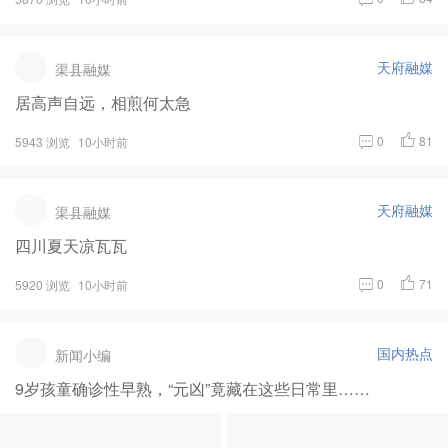
天府融媒
渠县融媒
居高声自远，相煎何太急
0
81
5943 浏览
10小时前
天府融媒
渠县融媒
四川夏天凉瓦瓦
0
71
5920 浏览
10小时前
国内热点
新闻小编
9岁孩童确诊性早熟，“元凶”竟藏在这些日常里……