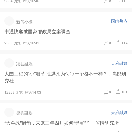
0
110
9584 浏览
昨天16:46
国内热点
新闻小编
申通快递被国家邮政局立案调查
0
114
9508 浏览
昨天16:41
天府融媒
渠县融媒
大国工程的“小”细节 泄洪孔为何每一个都不一样？丨高能研
究社
0
181
12263 浏览
昨天14:03
天府融媒
渠县融媒
“大会战”启动，未来三年四川如何“寻宝”？丨省情研究所