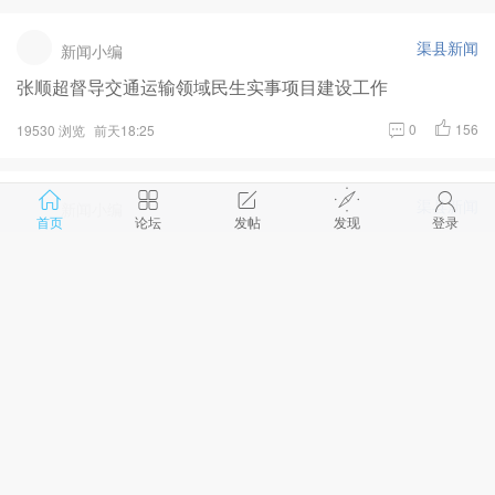
渠县新闻
新闻小编
张顺超督导交通运输领域民生实事项目建设工作
0
156
19530 浏览
前天18:25
渠县新闻
新闻小编
首页
论坛
发帖
发现
登录
渠县：城区公交100%新能源替换 绿色交通跑出“低碳加速
度”
0
184
20182 浏览
前天18:22