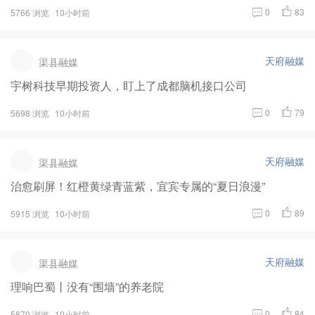
0
83
5766 浏览
10小时前
天府融媒
渠县融媒
宇树科技早期投资人，盯上了成都脑机接口公司
0
79
5698 浏览
10小时前
天府融媒
渠县融媒
治愈刷屏！红橙黄绿青蓝紫，宜宾专属的“夏日浪漫”
0
89
5915 浏览
10小时前
天府融媒
渠县融媒
理响巴蜀丨没有“围墙”的养老院
0
84
5870 浏览
10小时前