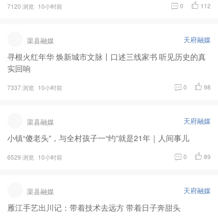
0
112
7120 浏览
10小时前
天府融媒
渠县融媒
寻根火红年华 焕新城市文脉丨口述三线家书 听见历史的真
实回响
0
98
7337 浏览
10小时前
天府融媒
渠县融媒
小镇“傻老头”，与全村孩子一“约”就是21年｜人间事儿
0
89
6529 浏览
10小时前
天府融媒
渠县融媒
雁江手艺出川记：带着技术去远方 带着日子奔甜头